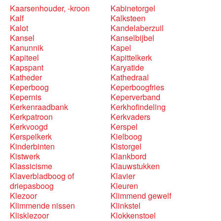
Kaarsenhouder, -kroon
Kabinetorgel
Kalf
Kalksteen
Kalot
Kandelaberzuil
Kansel
Kanselbijbel
Kanunnik
Kapel
Kapiteel
Kapittelkerk
Kapspant
Karyatide
Katheder
Kathedraal
Keperboog
Keperboogfries
Kepernis
Keperverband
Kerkenraadbank
Kerkhofindeling
Kerkpatroon
Kerkvaders
Kerkvoogd
Kerspel
Kerspelkerk
Kielboog
Kinderbinten
Kistorgel
Kistwerk
Klankbord
Klassicisme
Klauwstukken
Klaverbladboog of
Klavier
driepasboog
Kleuren
Klezoor
Klimmend gewelf
Klimmende nissen
Klinkstel
Klisklezoor
Klokkenstoel