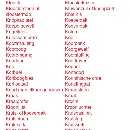
Klooster
Kloosterkozijn
Kloostersteen of
Kluwenzuil of knoopzuil
kloostermop
Knielnis
Knopkapiteel
Koepeldak
Koepelgewelf
Koeverdak
Kogelfries
Kolom
Kolossaal orde
Koor
Koorafsluiting
Koorbank
Koorboog
Koorgewelf
Kooromgang
Koorsluiting
Koortoon
Koortravee
Kop
Koppel
Korbeel
Korfboog
Korfboogfries
Korinthische orde
Kort octaaf
Kortelinggat
Koud (aan elkaar gebouwd)
Kraagsteen
Kraak
Kraal
Kraalprofiel
Krocht
Kroonlijst
Kroonluchter
Kruis- of koeverdak
Kruisbasiliek
Kruisbloem
Kruising
Kruiskerk
Kruiskerk