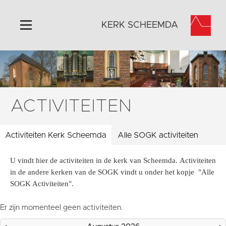
KERK SCHEEMDA
Home
Algemeen
Historie
ACTIVITEITEN
Omgeving
Activiteiten
Activiteiten Kerk Scheemda
Alle SOGK activiteiten
Steun ons
U vindt hier de activiteiten in de kerk van Scheemda. Activiteiten
Contact
in de andere kerken van de SOGK vindt u onder het kopje "Alle
Vaktaal
SOGK Activiteiten".
Er zijn momenteel geen activiteiten.