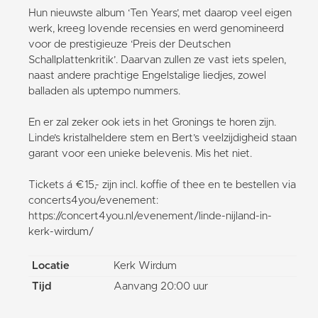
Hun nieuwste album ‘Ten Years’, met daarop veel eigen
werk, kreeg lovende recensies en werd genomineerd
voor de prestigieuze ‘Preis der Deutschen
Schallplattenkritik’. Daarvan zullen ze vast iets spelen,
naast andere prachtige Engelstalige liedjes, zowel
balladen als uptempo nummers.
En er zal zeker ook iets in het Gronings te horen zijn.
Linde’s kristalheldere stem en Bert’s veelzijdigheid staan
garant voor een unieke belevenis. Mis het niet.
Tickets á €15,- zijn incl. koffie of thee en te bestellen via
concerts4you/evenement:
https://concert4you.nl/evenement/linde-nijland-in-
kerk-wirdum/
Locatie
Kerk Wirdum
Tijd
Aanvang 20:00 uur