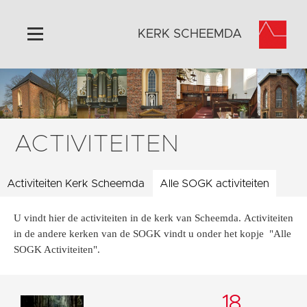
KERK SCHEEMDA
Home
Algemeen
Historie
ACTIVITEITEN
Omgeving
Activiteiten
Activiteiten Kerk Scheemda
Alle SOGK activiteiten
Steun ons
U vindt hier de activiteiten in de kerk van Scheemda. Activiteiten
Contact
in de andere kerken van de SOGK vindt u onder het kopje "Alle
Vaktaal
SOGK Activiteiten".
18