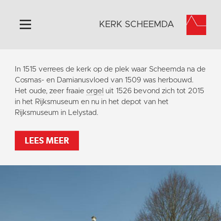
KERK SCHEEMDA
Home
In 1515 verrees de kerk op de plek waar Scheemda na de
Algemeen
Cosmas- en Damianusvloed van 1509 was herbouwd.
Het oude, zeer fraaie
orgel
uit 1526 bevond zich tot 2015
Historie
in het Rijksmuseum en nu in het depot van het
Omgeving
Rijksmuseum in Lelystad.
Activiteiten
LEES MEER
Steun ons
Contact
Vaktaal