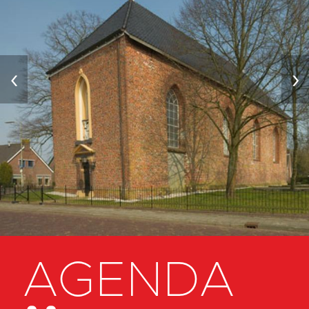
‹
›
AGENDA